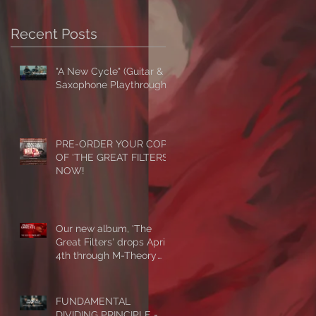
Recent Posts
"A New Cycle" (Guitar &
Saxophone Playthrough)
PRE-ORDER YOUR COPY
OF 'THE GREAT FILTERS'
NOW!
Our new album, 'The
Great Filters' drops April
4th through M-Theory
Audio! First single/video,
'The Seed Of Singularity'
NOW PLAYING!
FUNDAMENTAL
DIVIDING PRINCIPLE -