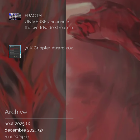
Horizon - Alive’:
‘Symmetrical
Masquerade’
FRACTAL
UNIVERSE announces
the worldwide streaming
of 'The Impassable
Horizon - Alive’, drops first
excerpt of the show ‘A
70K Crippler Award 2023
Clockwork Expectation’.
Archive
août 2025
(1)
1 post
décembre 2024
(2)
2 posts
mai 2024
(1)
1 post