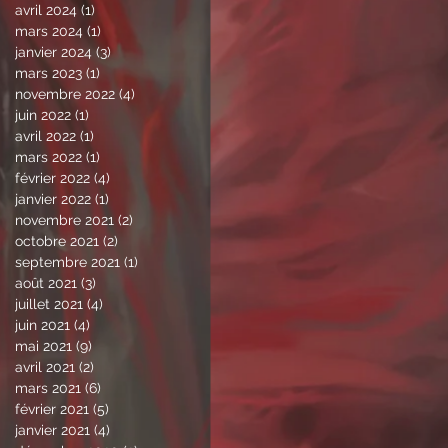
avril 2024
(1)
1 post
mars 2024
(1)
1 post
janvier 2024
(3)
3 posts
mars 2023
(1)
1 post
novembre 2022
(4)
4 posts
juin 2022
(1)
1 post
avril 2022
(1)
1 post
mars 2022
(1)
1 post
février 2022
(4)
4 posts
janvier 2022
(1)
1 post
novembre 2021
(2)
2 posts
octobre 2021
(2)
2 posts
septembre 2021
(1)
1 post
août 2021
(3)
3 posts
juillet 2021
(4)
4 posts
juin 2021
(4)
4 posts
mai 2021
(9)
9 posts
avril 2021
(2)
2 posts
mars 2021
(6)
6 posts
février 2021
(5)
5 posts
janvier 2021
(4)
4 posts