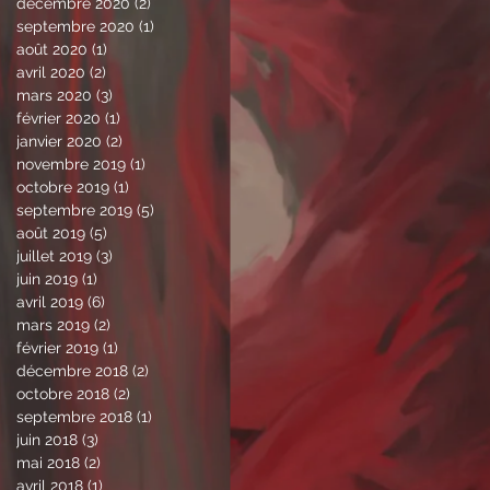
décembre 2020
(2)
2 posts
septembre 2020
(1)
1 post
août 2020
(1)
1 post
avril 2020
(2)
2 posts
mars 2020
(3)
3 posts
février 2020
(1)
1 post
janvier 2020
(2)
2 posts
novembre 2019
(1)
1 post
octobre 2019
(1)
1 post
septembre 2019
(5)
5 posts
août 2019
(5)
5 posts
juillet 2019
(3)
3 posts
juin 2019
(1)
1 post
avril 2019
(6)
6 posts
mars 2019
(2)
2 posts
février 2019
(1)
1 post
décembre 2018
(2)
2 posts
octobre 2018
(2)
2 posts
septembre 2018
(1)
1 post
juin 2018
(3)
3 posts
mai 2018
(2)
2 posts
avril 2018
(1)
1 post