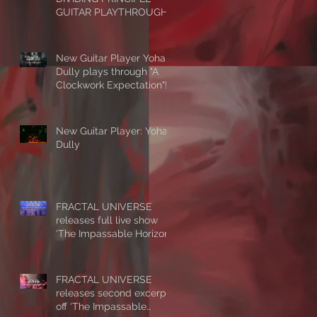
GUITAR PLAYTHROUGH
New Guitar Player Yohan
Dully plays through "A
Clockwork Expectation"!
New Guitar Player: Yohan
Dully
FRACTAL UNIVERSE
releases full live show
‘The Impassable Horizon
- Alive’
FRACTAL UNIVERSE
releases second excerpt
off ‘The Impassable