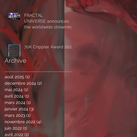
Horizon - Alive’:
‘Symmetrical
Masquerade’
FRACTAL
UNIVERSE announces
the worldwide streaming
of 'The Impassable
Horizon - Alive’, drops first
excerpt of the show ‘A
70K Crippler Award 2023
Clockwork Expectation’.
Archive
août 2025
(1)
1 post
décembre 2024
(2)
2 posts
mai 2024
(1)
1 post
avril 2024
(1)
1 post
mars 2024
(1)
1 post
janvier 2024
(3)
3 posts
mars 2023
(1)
1 post
novembre 2022
(4)
4 posts
juin 2022
(1)
1 post
avril 2022
(1)
1 post