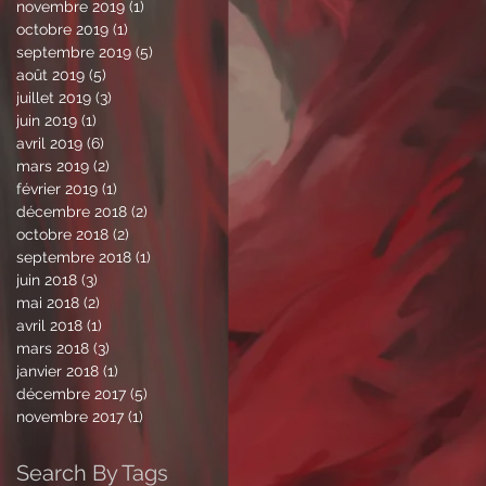
novembre 2019
(1)
1 post
octobre 2019
(1)
1 post
septembre 2019
(5)
5 posts
août 2019
(5)
5 posts
juillet 2019
(3)
3 posts
juin 2019
(1)
1 post
avril 2019
(6)
6 posts
mars 2019
(2)
2 posts
février 2019
(1)
1 post
décembre 2018
(2)
2 posts
octobre 2018
(2)
2 posts
septembre 2018
(1)
1 post
juin 2018
(3)
3 posts
mai 2018
(2)
2 posts
avril 2018
(1)
1 post
mars 2018
(3)
3 posts
janvier 2018
(1)
1 post
décembre 2017
(5)
5 posts
novembre 2017
(1)
1 post
Search By Tags