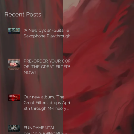
Recent Posts
"A New Cycle" (Guitar &
Saxophone Playthrough)
PRE-ORDER YOUR COPY
OF 'THE GREAT FILTERS'
NOW!
Our new album, 'The
Great Filters' drops April
4th through M-Theory
Audio! First single/video,
'The Seed Of Singularity'
NOW PLAYING!
FUNDAMENTAL
DIVIDING PRINCIPLE -