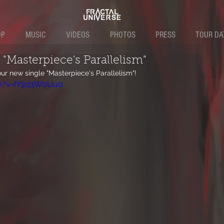
OP
MUSIC
VIDEOS
PHOTOS
PRESS
TOUR DA
Masterpiece's Parallelism"
r new single "Masterpiece's Parallelism"!
h?v=IYljd3W0Uu0