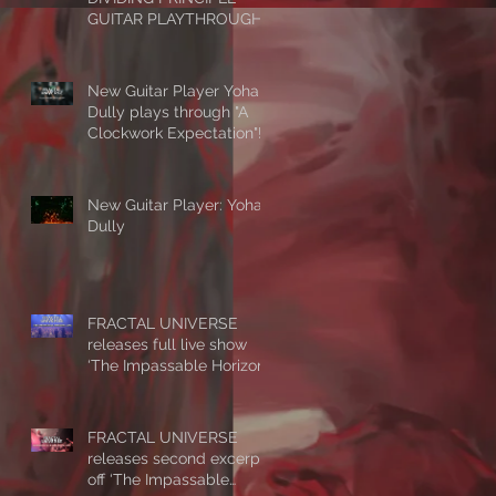
GUITAR PLAYTHROUGH
New Guitar Player Yohan
Dully plays through "A
Clockwork Expectation"!
New Guitar Player: Yohan
Dully
FRACTAL UNIVERSE
releases full live show
‘The Impassable Horizon
- Alive’
FRACTAL UNIVERSE
releases second excerpt
off ‘The Impassable