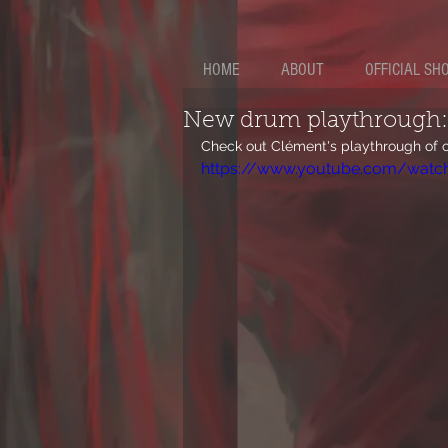
HOME
ABOUT
OFFICIAL SH
New drum playthrough: "
Check out Clément's playthrough of ou
https://www.youtube.com/watc