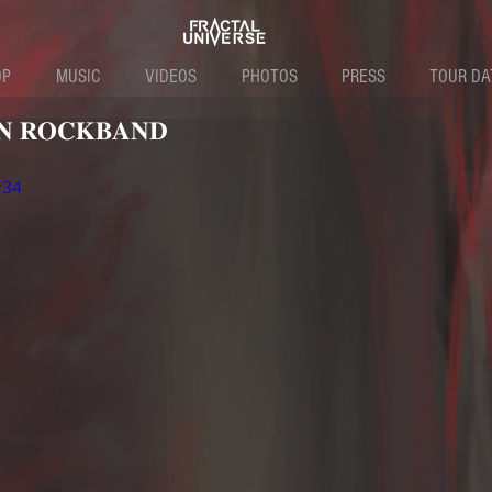
OP
MUSIC
VIDEOS
PHOTOS
PRESS
TOUR DA
𝐍 𝐑𝐎𝐂𝐊𝐁𝐀𝐍𝐃
=34