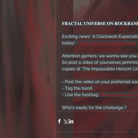
𝐅𝐑𝐀𝐂𝐓𝐀𝐋 𝐔𝐍𝐈𝐕𝐄𝐑𝐒𝐄 𝐎𝐍 𝐑𝐎𝐂𝐊𝐁𝐀𝐍
Exciting news: ’A Clockwork Expectati
today!   
https://www.rockband4.com
Attention gamers: we wanna see you ro
So post a video of yourselves jammin
copies of ‘The Impassable Horizon’ Lim
- Post the video on your preferred so
- Tag the band 
- Use the hashtag 
#fractaluniverser
Who's ready for the challenge ?