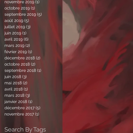
novembre 2019
(1)
1 post
octobre 2019
(1)
1 post
septembre 2019
(5)
5 posts
août 2019
(5)
5 posts
juillet 2019
(3)
3 posts
juin 2019
(1)
1 post
avril 2019
(6)
6 posts
mars 2019
(2)
2 posts
février 2019
(1)
1 post
décembre 2018
(2)
2 posts
octobre 2018
(2)
2 posts
septembre 2018
(1)
1 post
juin 2018
(3)
3 posts
mai 2018
(2)
2 posts
avril 2018
(1)
1 post
mars 2018
(3)
3 posts
janvier 2018
(1)
1 post
décembre 2017
(5)
5 posts
novembre 2017
(1)
1 post
Search By Tags