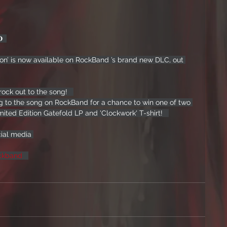
  
on’ is now available on RockBand ’s brand new DLC, out 
ck out to the song!   
g to the song on RockBand for a chance to win one of two 
ited Edition Gatefold LP and 'Clockwork' T-shirt!   
cial media 
ockband