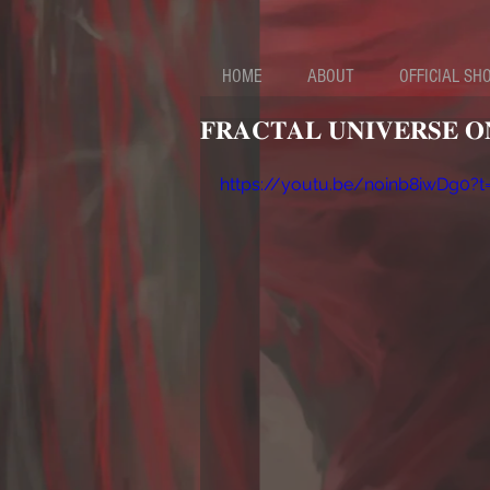
HOME
ABOUT
OFFICIAL SH
𝐅𝐑𝐀𝐂𝐓𝐀𝐋 𝐔𝐍𝐈𝐕𝐄𝐑𝐒𝐄 
https://youtu.be/noinb8iwDg0?t