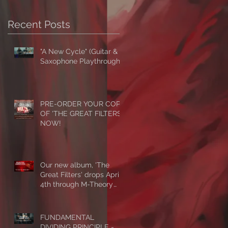
Recent Posts
"A New Cycle" (Guitar &
Saxophone Playthrough)
PRE-ORDER YOUR COPY
OF 'THE GREAT FILTERS'
NOW!
Our new album, 'The
Great Filters' drops April
4th through M-Theory
Audio! First single/video,
'The Seed Of Singularity'
NOW PLAYING!
FUNDAMENTAL
DIVIDING PRINCIPLE -