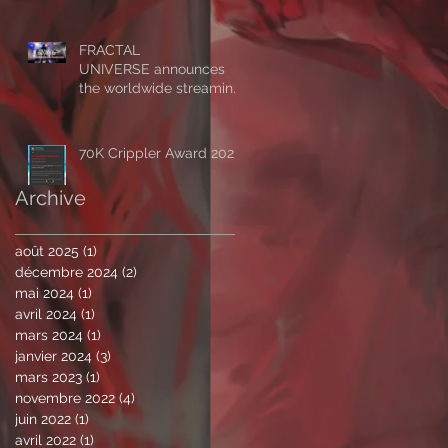
Horizon - Alive’:
‘Symmetrical
Masquerade’
FRACTAL
UNIVERSE announces
the worldwide streaming
of 'The Impassable
Horizon - Alive’, drops first
excerpt of the show ‘A
70K Crippler Award 2023
Clockwork Expectation’.
Archive
août 2025
(1)
1 post
décembre 2024
(2)
2 posts
mai 2024
(1)
1 post
avril 2024
(1)
1 post
mars 2024
(1)
1 post
janvier 2024
(3)
3 posts
mars 2023
(1)
1 post
novembre 2022
(4)
4 posts
juin 2022
(1)
1 post
avril 2022
(1)
1 post