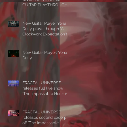
GUITAR PLAYTHROUGH
New Guitar Player Yohan
Dully plays through "A
Clockwork Expectation"!
New Guitar Player: Yohan
Dully
FRACTAL UNIVERSE
releases full live show
‘The Impassable Horizon
- Alive’
FRACTAL UNIVERSE
releases second excerpt
off ‘The Impassable