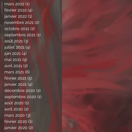
mars 2022
(1)
1 post
février 2022
(4)
4 posts
janvier 2022
(1)
1 post
novembre 2021
(2)
2 posts
octobre 2021
(2)
2 posts
septembre 2021
(1)
1 post
août 2021
(3)
3 posts
juillet 2021
(4)
4 posts
juin 2021
(4)
4 posts
mai 2021
(9)
9 posts
avril 2021
(2)
2 posts
mars 2021
(6)
6 posts
février 2021
(5)
5 posts
janvier 2021
(4)
4 posts
décembre 2020
(2)
2 posts
septembre 2020
(1)
1 post
août 2020
(1)
1 post
avril 2020
(2)
2 posts
mars 2020
(3)
3 posts
février 2020
(1)
1 post
janvier 2020
(2)
2 posts