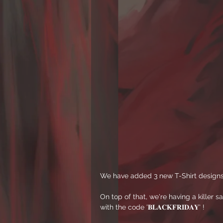
We have added 3 new T-Shirt designs 
On top of that, we're having a killer sal
with the code '𝐁𝐋𝐀𝐂𝐊𝐅𝐑𝐈𝐃𝐀𝐘' !