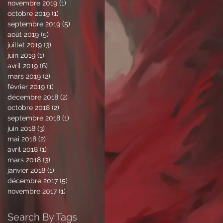
novembre 2019
(1)
1 post
octobre 2019
(1)
1 post
septembre 2019
(5)
5 posts
août 2019
(5)
5 posts
juillet 2019
(3)
3 posts
juin 2019
(1)
1 post
avril 2019
(6)
6 posts
mars 2019
(2)
2 posts
février 2019
(1)
1 post
décembre 2018
(2)
2 posts
octobre 2018
(2)
2 posts
septembre 2018
(1)
1 post
juin 2018
(3)
3 posts
mai 2018
(2)
2 posts
avril 2018
(1)
1 post
mars 2018
(3)
3 posts
janvier 2018
(1)
1 post
décembre 2017
(5)
5 posts
novembre 2017
(1)
1 post
Search By Tags