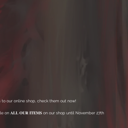
to our online shop, check them out now! 
e on 𝐀𝐋𝐋 𝐎𝐔𝐑 𝐈𝐓𝐄𝐌𝐒 on our shop until November 27th 