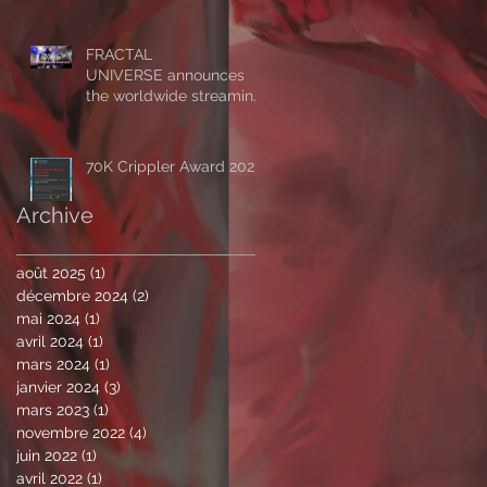
Horizon - Alive’:
‘Symmetrical
Masquerade’
FRACTAL
UNIVERSE announces
the worldwide streaming
of 'The Impassable
Horizon - Alive’, drops first
excerpt of the show ‘A
70K Crippler Award 2023
Clockwork Expectation’.
Archive
août 2025
(1)
1 post
décembre 2024
(2)
2 posts
mai 2024
(1)
1 post
avril 2024
(1)
1 post
mars 2024
(1)
1 post
janvier 2024
(3)
3 posts
mars 2023
(1)
1 post
novembre 2022
(4)
4 posts
juin 2022
(1)
1 post
avril 2022
(1)
1 post