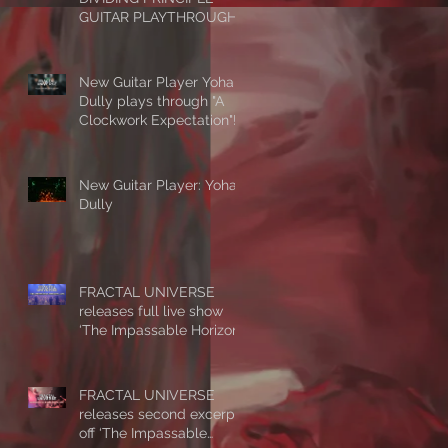
GUITAR PLAYTHROUGH
New Guitar Player Yohan
Dully plays through "A
Clockwork Expectation"!
New Guitar Player: Yohan
Dully
FRACTAL UNIVERSE
releases full live show
‘The Impassable Horizon
- Alive’
FRACTAL UNIVERSE
releases second excerpt
off ‘The Impassable