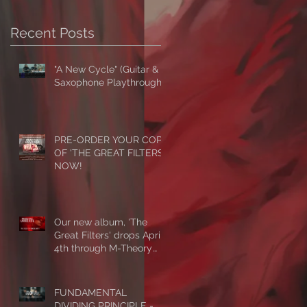
Recent Posts
"A New Cycle" (Guitar &
Saxophone Playthrough)
PRE-ORDER YOUR COPY
OF 'THE GREAT FILTERS'
NOW!
Our new album, 'The
Great Filters' drops April
4th through M-Theory
Audio! First single/video,
'The Seed Of Singularity'
NOW PLAYING!
FUNDAMENTAL
DIVIDING PRINCIPLE -